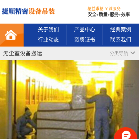
精益求精 至诚服务
安全+质量+服务+效率
关于我们
产品中心
经典案例
行业动态
资质证书
联系我们
无尘室设备搬运
分类导航